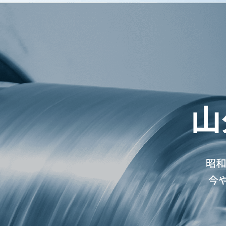
山
昭和
今