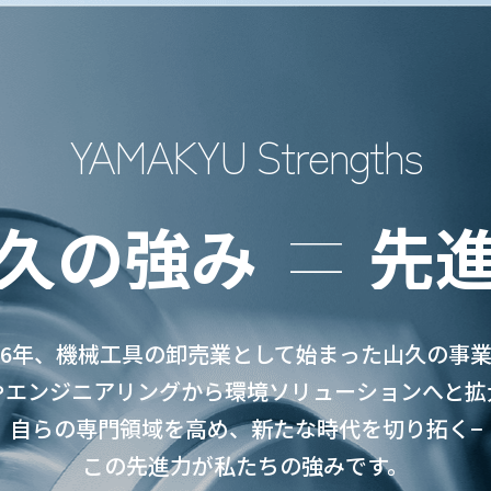
YAMAKYU Strengths
久の強み
先
6年、機械工具の卸売業として
始まった山久の事
やエンジニアリングから
環境ソリューションへと拡
自らの専門領域を高め、
新たな時代を切り拓く−
この先進力が私たちの強みです。