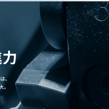
進力
業は、
大。