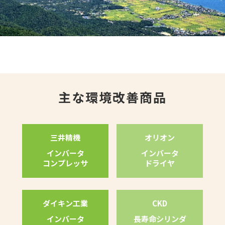
主な環境改善商品
三井精機
オリオン
インバータ
インバータ
コンプレッサ
ドライヤ
ダイキン工業
CKD
インバータ
長寿命シリンダ