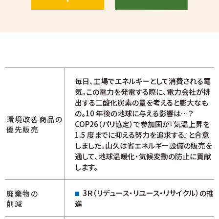
毎日、工場でエネルギーとして消費される電
気。この電力を発電する際に、電力会社が排
出する二酸化炭素の量を考えると膨大なも
の。10 年後の地球に与える影響は…？
環境改善商品の
COP26（パリ協定）で参加国が『気温上昇を
優先販売
1.5 度までに抑える努力を追求する』と合意
しました。山久は省エネルギー設備の販売を
通して、地球温暖化・気候変動の防止に貢献
します。
3Ｒ（リデュース・リユース・リサイクル）の推
廃棄物の
削減
進